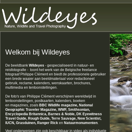
Welkom bij Wildeyes
De beeldbank
Wildeyes
- gespecialiseerd in natuur- en
reisfotografie - toont het werk van de Belgische freelance
fotograaf Philippe Clément en biedt de professionele gebruiker
een brede waaier aan beeldmateriaal voor redactioneel
gebruik, reclame, kalenders, wenskaarten, brochures,
multimedia en
tentoonstellingen.
De foto's van Philippe Clément verschijnen wereldwijd in
tentoonstellingen, postkaarten, kalenders, boeken
en magazines, zoals
BBC Wildlife magazine, National
Geographic Traveler Magazine,
WWF, Smithsonian,
Encyclopedia Britannica, Barnes & Noble, DK Eyewitness
Travel Guide, Rough Guide, Terre Sauvage, New Scientist,
IUCN, Grasduinen, Ranger Rick
en
Natuurmonumenten
.
Veel onderwerpen zijn ook beschikbaar in video als individuele