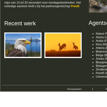
clips van 10 tot 30 seconden voor montagedoeleinden. Het
volledige aanbod vindt u bij het partneragentschap
Pond5
Agents
Recent werk
Nature P
Alamy (U
Andia (F
Kina (Nl
Arterra (
Belpress
Belga (B
Arioko (F
Bluegree
Bildagen
Shutters
Pond5 (
Univers
Voorwaarden
P