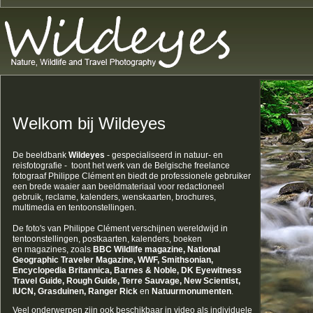
Welkom bij Wildeyes
De beeldbank
Wildeyes
- gespecialiseerd in natuur- en
reisfotografie - toont het werk van de Belgische freelance
fotograaf Philippe Clément en biedt de professionele gebruiker
een brede waaier aan beeldmateriaal voor redactioneel
gebruik, reclame, kalenders, wenskaarten, brochures,
multimedia en
tentoonstellingen.
De foto's van Philippe Clément verschijnen wereldwijd in
tentoonstellingen, postkaarten, kalenders, boeken
en magazines, zoals
BBC Wildlife magazine, National
Geographic Traveler Magazine,
WWF, Smithsonian,
Encyclopedia Britannica, Barnes & Noble, DK Eyewitness
Travel Guide, Rough Guide, Terre Sauvage, New Scientist,
IUCN, Grasduinen, Ranger Rick
en
Natuurmonumenten
.
Veel onderwerpen zijn ook beschikbaar in video als individuele