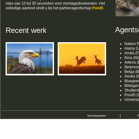
clips van 10 tot 30 seconden voor montagedoeleinden. Het
volledige aanbod vindt u bij het partneragentschap
Pond5
Agents
Recent werk
Nature P
Alamy (U
Andia (F
Kina (Nl
Arterra (
Belpress
Belga (B
Arioko (F
Bluegree
Bildagen
Shutters
Pond5 (
Univers
Voorwaarden
P