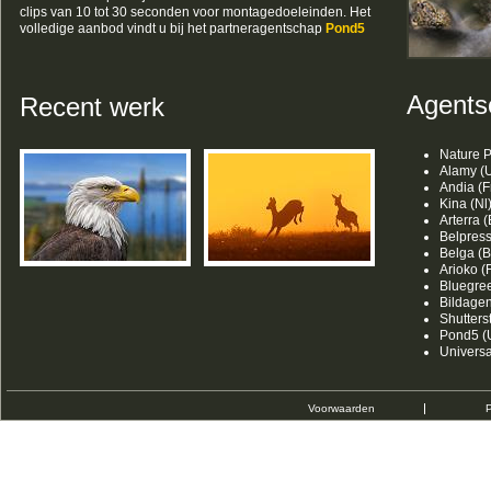
clips van 10 tot 30 seconden voor montagedoeleinden. Het
volledige aanbod vindt u bij het partneragentschap
Pond5
Agents
Recent werk
Nature P
Alamy (U
Andia (F
Kina (Nl
Arterra (
Belpress
Belga (B
Arioko (F
Bluegree
Bildagen
Shutters
Pond5 (
Univers
Voorwaarden
P