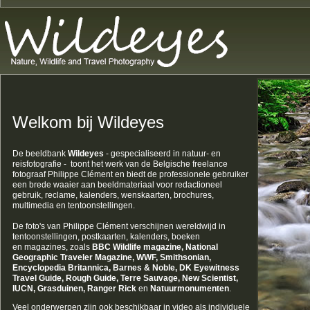
Welkom bij Wildeyes
De beeldbank
Wildeyes
- gespecialiseerd in natuur- en
reisfotografie - toont het werk van de Belgische freelance
fotograaf Philippe Clément en biedt de professionele gebruiker
een brede waaier aan beeldmateriaal voor redactioneel
gebruik, reclame, kalenders, wenskaarten, brochures,
multimedia en
tentoonstellingen.
De foto's van Philippe Clément verschijnen wereldwijd in
tentoonstellingen, postkaarten, kalenders, boeken
en magazines, zoals
BBC Wildlife magazine, National
Geographic Traveler Magazine,
WWF, Smithsonian,
Encyclopedia Britannica, Barnes & Noble, DK Eyewitness
Travel Guide, Rough Guide, Terre Sauvage, New Scientist,
IUCN, Grasduinen, Ranger Rick
en
Natuurmonumenten
.
Veel onderwerpen zijn ook beschikbaar in video als individuele