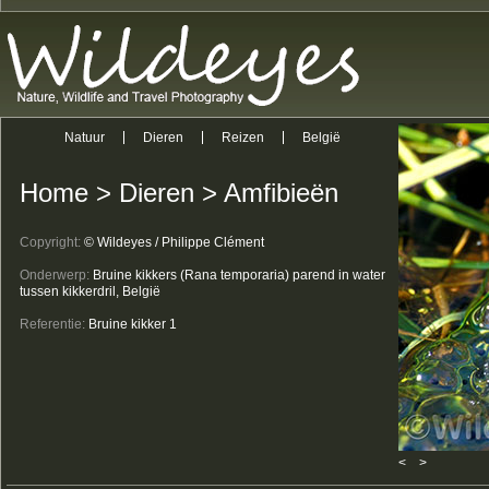
Natuur
Dieren
Reizen
België
Home
>
Dieren
>
Amfibieën
Copyright:
© Wildeyes / Philippe Clément
Onderwerp:
Bruine kikkers (Rana temporaria) parend in water
tussen kikkerdril, België
Referentie:
Bruine kikker 1
<
>