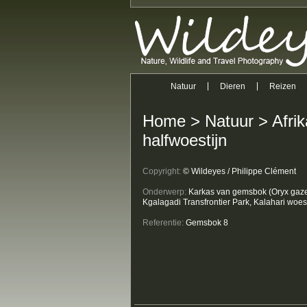
Natuur
Dieren
Reizen
Home
>
Natuur
>
Afri
halfwoestijn
Copyright:
© Wildeyes / Philippe Clément
Onderwerp:
Karkas van gemsbok (Oryx gazel
Kgalagadi Transfrontier Park, Kalahari woest
Referentie:
Gemsbok 8