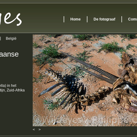
Home
De fotograaf
Comm
België
kaanse
la) in het
ijn, Zuid-Afrika
<
>