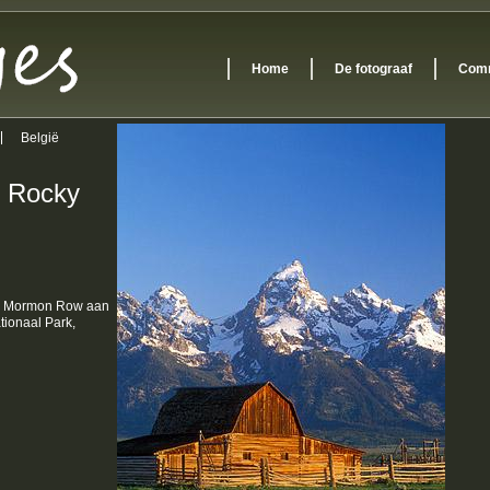
Home
De fotograaf
Comm
België
 Rocky
de Mormon Row aan
tionaal Park,