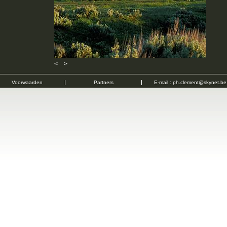
<
>
Voorwaarden
Partners
E-mail :
ph.clement@skynet.be