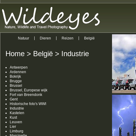
Natuur
Dieren
Reizen
België
Home
>
België
>
Industrie
Antwerpen
Ardennen
Bokrijk
Brugge
Brussel
Brussel, Europese wijk
Fort van Breendonk
Gent
Historische foto's WWI
Industrie
Kastelen
Kust
Leuven
Lier
Limburg
Marcinelle