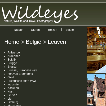
Natuur
Dieren
Reizen
België
Home
>
België
>
Leuven
Antwerpen
Ardennen
Bokrijk
Brugge
Brussel
Brussel, Europese wijk
Fort van Breendonk
Gent
Historische foto's WWI
Industrie
Kastelen
Kust
Leuven
Lier
Limburg
Marcinelle